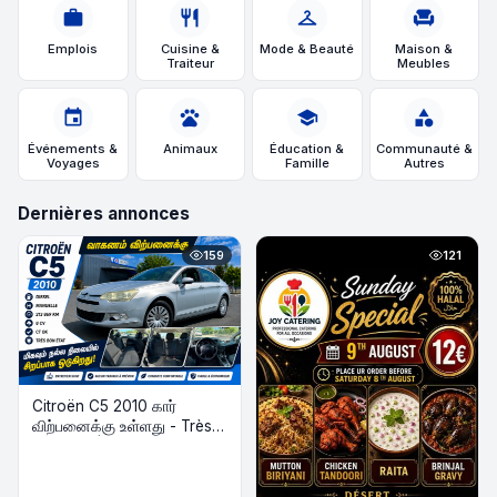
work
restaurant
checkroom
chair
Emplois
Cuisine &
Mode & Beauté
Maison &
Traiteur
Meubles
event
pets
school
category
Événements &
Animaux
Éducation &
Communauté &
Voyages
Famille
Autres
Dernières annonces
159
121
Citroën C5 2010 கார்
விற்பனைக்கு உள்ளது - Très
Bon État | Diesel