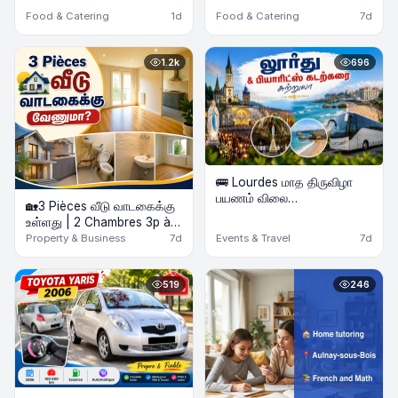
Food & Catering
1d
Food & Catering
7d
1.2k
696
🚌 Lourdes மாத திருவிழா
பயணம் விலை
🏡3 Pièces வீடு வாடகைக்கு
குறைக்கப்பட்டுள்ளது &
உள்ளது | 2 Chambres 3p à
Biarritz கடற்கரை Beach
louer
Property & Business
7d
Events & Travel
7d
Tour | 2 Nights Hôtel | Août
2026
519
246