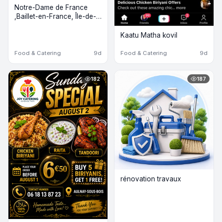
Notre-Dame de France
,Baillet-en-France, Île-de-
France
Kaatu Matha kovil
Food & Catering
9d
Food & Catering
9d
182
187
rénovation travaux