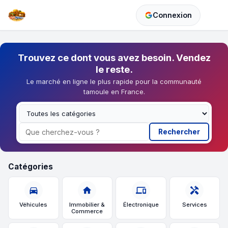
Connexion
Trouvez ce dont vous avez besoin. Vendez
le reste.
Le marché en ligne le plus rapide pour la communauté
tamoule en France.
Rechercher
Catégories
directions_car
home
devices
handyman
Véhicules
Immobilier &
Électronique
Services
Commerce