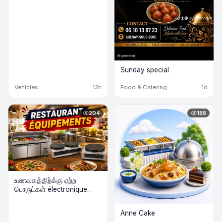
Sunday special
Vehicles
13h
Food & Catering
1d
204
188
உணவகத்திற்க்கு ஏற்ற
பொருட்கள் électronique
விற்பனைக்கு
Anne Cake