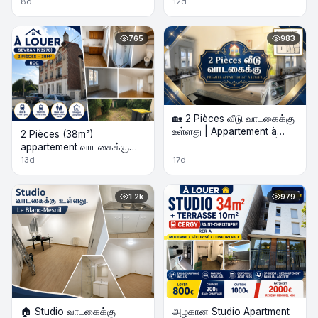
louer
8d
12d
765
983
🏡 2 Pièces வீடு வாடகைக்கு
உள்ளது | Appartement à
2 Pièces (38m²)
louer – 47m² | Meublé | 1er
appartement வாடகைக்கு
Étage
உள்ளது.
13d
17d
1.2k
979
🏠 Studio வாடகைக்கு
அழகான Studio Apartment