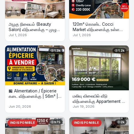
அழகு நிலையம் (Beauty
120m² கொண்ட Cocci
Salon) விற்பனைக்கு – முழு
Market விற்பனைக்கு உள்ளது
உபகரணங்களுடன்!
- Business for Sale
Jul 1, 2026
Jul 1, 2026
1.3k
1.2k
🏪 Alimentation / Épicerie
மலிவு விலையில் வீடு
கடை விற்பனைக்கு | 56m² |
விற்பனைக்கு Appartement 5
நல்ல வருமானம்
pièces 78 m² + Parking
Jun 20, 2026
Jun 19, 2026
975
2k
INDISPONIBLE
INDISPONIBLE