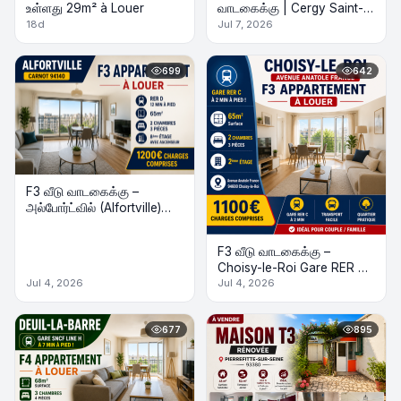
உள்ளது 29m² à Louer
வாடகைக்கு | Cergy Saint-
Christophe (RER A)
18d
Jul 7, 2026
பகுதியில்
699
642
F3 வீடு வாடகைக்கு –
அல்போர்ட்வில் (Alfortville)
RER D 12 நிமிடம்
F3 வீடு வாடகைக்கு –
Choisy-le-Roi Gare RER C
2 நிமிடம்
Jul 4, 2026
Jul 4, 2026
677
895