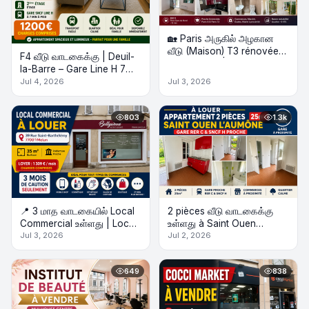
🏡 Paris அருகில் அழகான
வீடு (Maison) T3 rénovée
F4 வீடு வாடகைக்கு | Deuil-
விற்பனைக்கு | 48m² +
la-Barre – Gare Line H 7
Terrasse
நிமிடம்
Jul 4, 2026
Jul 3, 2026
803
1.3k
📍 3 மாத வாடகையில் Local
2 pièces வீடு வாடகைக்கு
Commercial உள்ளது | Local
உள்ளது à Saint Ouen
Commercial à Louer
l'Aumône – Gare RER C /
Jul 3, 2026
Jul 2, 2026
Seulement 3 Mois de
SNCF H proche
Caution
649
838