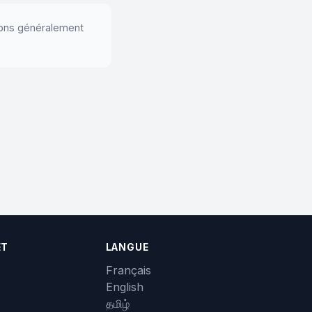
dons généralement
ET
LANGUE
Français
English
தமிழ்