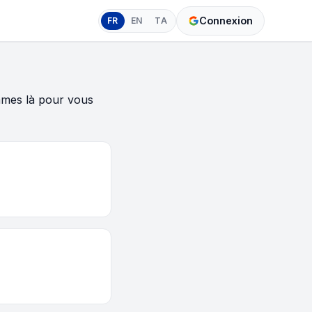
Connexion
FR
EN
TA
mmes là pour vous