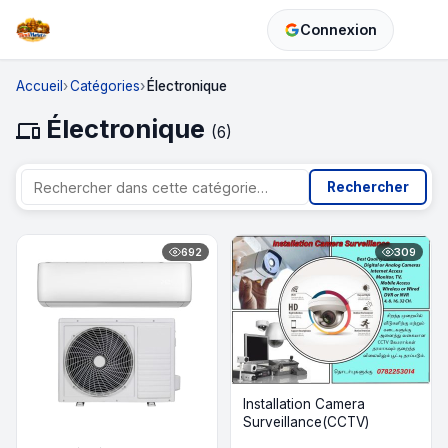
Connexion
Accueil
Catégories
Électronique
Électronique
devices
(6)
Rechercher
692
309
Installation Camera
Surveillance(CCTV)