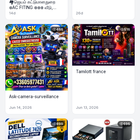
🏘️ஜெயம் கட்டுமானதுறை
❄️AC FITING ❄️❄️❄️ வீடு,
கடைகள்,நிறுவனங்கள்
14d
26d
அனைத்திற்கும்
466
516
Tamilott france
Ask-camera-surveillance
Jun 14, 2026
Jun 13, 2026
899
696