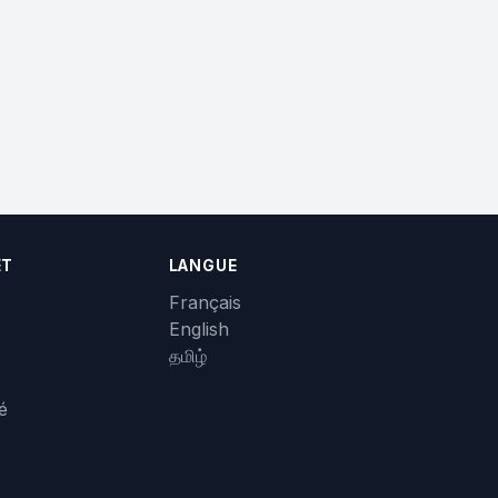
ET
LANGUE
Français
English
தமிழ்
té