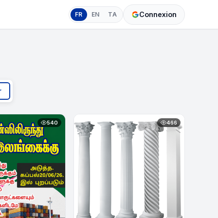
Connexion
FR
EN
TA
r
540
466