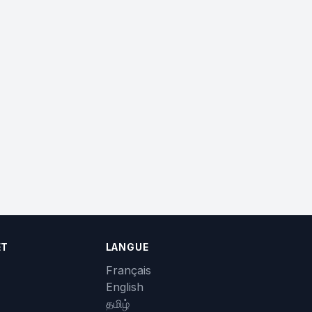
ET
LANGUE
Français
English
தமிழ்