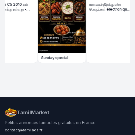
 C5 2010 கார்
உணவகத்திற்க்கு ஏற்ற
க்கு உள்ளது -
பொருட்கள் électronique
n État | Diesel
விற்பனைக்கு
Sunday special
TamilMarket
Petites annonces tamoules gratuites en France
contact@tamilads.fr