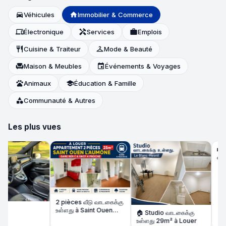
directions_car
Véhicules
home
Immobilier & Commerce
devices
Électronique
handyman
Services
work
Emplois
restaurant
Cuisine & Traiteur
checkroom
Mode & Beauté
chair
Maison & Meubles
event
Événements & Voyages
pets
Animaux
school
Éducation & Famille
category
Communauté & Autres
Les plus vues
🏡3 Pi
வாடகைக
Chamb
2 pièces வீடு வாடகைக்கு
உள்ளது à Saint Ouen
🏠 Studio வாடகைக்கு
l'Aumône – Gare RER C
உள்ளது 29m² à Louer