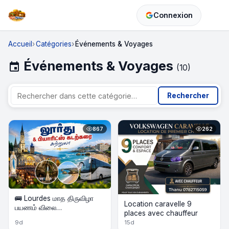
Connexion
Accueil
Catégories
Événements & Voyages
Événements & Voyages
event
(10)
Rechercher
867
262
🚌 Lourdes மாத திருவிழா
Location caravelle 9
பயணம் விலை
places avec chauffeur
குறைக்கப்பட்டுள்ளது &
9d
15d
Biarritz கடற்கரை Beach