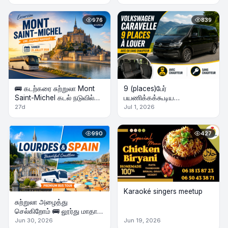
Tour | 2 Nights Hôtel | Août
2026
976
839
🚌 கடற்கரை சுற்றுலா Mont
9 (places)பேர்
Saint-Michel கடல் நடுவில்
பயணிக்கக்கூடிய
அதிசய கோவில்.
Volkswagen Caravelle
27d
Jul 1, 2026
வாடகைக்கு உள்ளது -
Volkswagen Caravelle 9
990
427
places à louer
Karaoké singers meetup
சுற்றுலா அழைத்து
செல்கிறோம் 🚌 லூர்து மாதா &
Spain அழகிய கடற்கரை
Jun 30, 2026
Jun 19, 2026