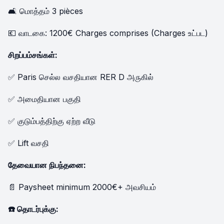
🛋️ மொத்தம் 3 pièces
💶 வாடகை: 1200€ Charges comprises (Charges உட்பட)
சிறப்பம்சங்கள்:
✅ Paris செல்ல வசதியான RER D அருகில்
✅ அமைதியான பகுதி
✅ குடும்பத்திற்கு ஏற்ற வீடு
✅ Lift வசதி
தேவையான நிபந்தனை:
📄 Paysheet minimum 2000€+ அவசியம்
☎️ தொடர்புக்கு: