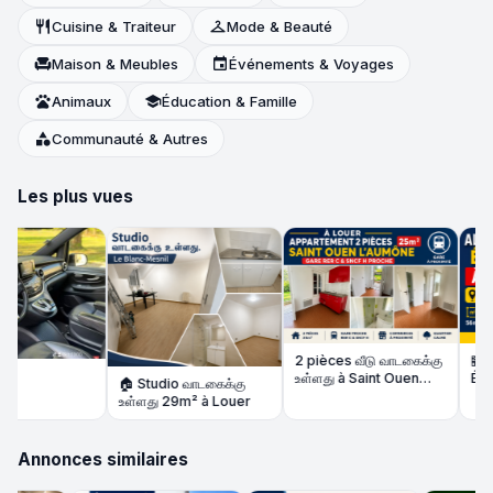
restaurant
Cuisine & Traiteur
checkroom
Mode & Beauté
chair
Maison & Meubles
event
Événements & Voyages
pets
Animaux
school
Éducation & Famille
category
Communauté & Autres
Les plus vues
2 pièces வீடு வாடகைக்கு
🏪 Ali
உள்ளது à Saint Ouen
Épicer
🏠 Studio வாடகைக்கு
l'Aumône – Gare RER C
விற்பன
உள்ளது 29m² à Louer
/ SNCF H proche
நல்ல வ
Annonces similaires