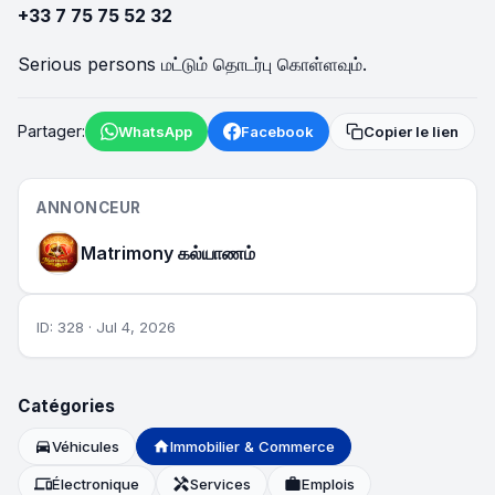
+33 7 75 75 52 32
Serious persons மட்டும் தொடர்பு கொள்ளவும்.
Partager:
WhatsApp
Facebook
Copier le lien
ANNONCEUR
Matrimony கல்யாணம்
ID: 328 · Jul 4, 2026
Catégories
directions_car
Véhicules
home
Immobilier & Commerce
devices
Électronique
handyman
Services
work
Emplois