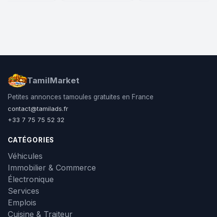
 État | Diesel
விற்பனைக்கு
TamilMarket
Petites annonces tamoules gratuites en France
contact@tamilads.fr
+33 7 75 75 52 32
CATÉGORIES
Véhicules
Immobilier & Commerce
Électronique
Services
Emplois
Cuisine & Traiteur