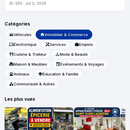
ID: 325 · Jul 3, 2026
Catégories
directions_car
Véhicules
home
Immobilier & Commerce
devices
Électronique
handyman
Services
work
Emplois
restaurant
Cuisine & Traiteur
checkroom
Mode & Beauté
chair
Maison & Meubles
event
Événements & Voyages
pets
Animaux
school
Éducation & Famille
category
Communauté & Autres
Les plus vues