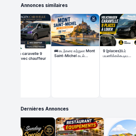
Annonces similaires
Ka
me
🚌 கடற்கரை சுற்றுலா Mont
9 (places)பேர்
n caravelle 9
Saint-Michel கடல்
பயணிக்கக்கூடிய
avec chauffeur
நடுவில் அதிசய கோவில்.
Volkswagen Caravelle
வாடகைக்கு உள்ளது -
Volkswagen Caravelle
9 places à louer
Dernières Annonces