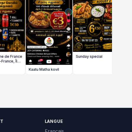
ce
Sunday special
e-
Kaatu Matha kovil
ET
LANGUE
Français