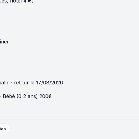
des, hôtel 4★)
îner
matin · retour le 17/08/2026
 · Bébé (0-2 ans) 200€
lien