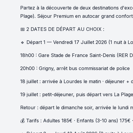
Partez à la découverte de deux destinations d'ex
Plage). Séjour Premium en autocar grand confort, 
📅 2 DATES DE DÉPART AU CHOIX :
🔹 Départ 1 — Vendredi 17 Juillet 2026 (1 nuit à L
18h00 : Gare Stade de France Saint-Denis (RER D
20h00 : Grigny, arrêt bus commissariat de police
18 juillet : arrivée à Lourdes le matin · déjeuner + 
19 juillet : petit-déjeuner, puis départ vers La Plag
Retour : départ le dimanche soir, arrivée le lundi 
💰 Tarifs : Adultes 185€ · Enfants (3-10 ans) 175€