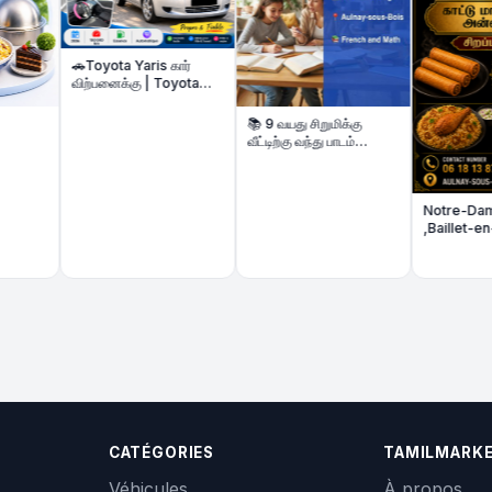
🚗Toyota Yaris கார்
விற்பனைக்கு | Toyota
Yaris Automatique –
Voiture à vendre
📚 9 வயது சிறுமிக்கு
வீட்டிற்கு வந்து பாடம்
கற்பிக்க மாணவி தேவை
Notre-Dame de Fran
,Baillet-en-France, Îl
de-France
CATÉGORIES
TAMILMARK
Véhicules
À propos