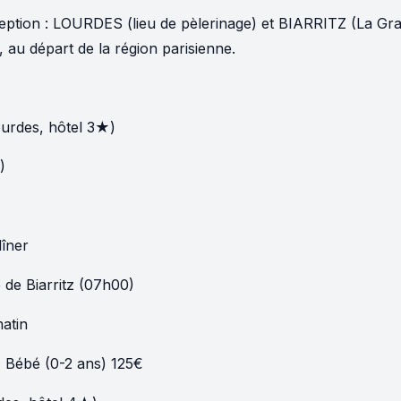
ception : LOURDES (lieu de pèlerinage) et BIARRITZ (La Gr
au départ de la région parisienne.
ourdes, hôtel 3★)
)
dîner
e de Biarritz (07h00)
matin
 · Bébé (0-2 ans) 125€