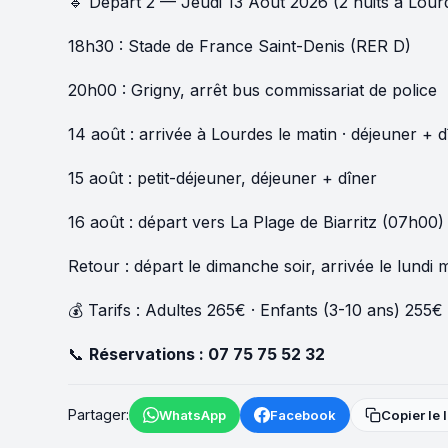
🔹 Départ 2 — Jeudi 13 Août 2026 (2 nuits à Lour
18h30 : Stade de France Saint-Denis (RER D)
20h00 : Grigny, arrêt bus commissariat de police
14 août : arrivée à Lourdes le matin · déjeuner + d
15 août : petit-déjeuner, déjeuner + dîner
16 août : départ vers La Plage de Biarritz (07h00)
Retour : départ le dimanche soir, arrivée le lundi 
💰 Tarifs : Adultes 265€ · Enfants (3-10 ans) 255€
📞
Réservations :
07 75 75 52 32
Partager:
WhatsApp
Facebook
Copier le 