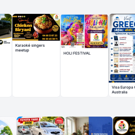
Amiens
raoké singers
etup
HOLI FESTIVAL
Visa Europa Canada
Australia