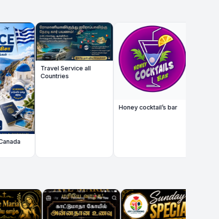
🇫🇷🚌 Mont Saint-
Michel Bus Trip 20
Paris / Grigny இலிரு
Magical Voyage
Travel Service all
Countries
Honey cocktail’s bar
rénovation tra