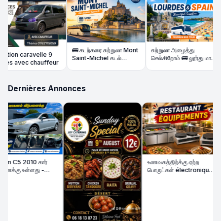
🚌 கடற்கரை சுற்றுலா Mont
சுற்றுலா அழைத்து
tion caravelle 9
Saint-Michel கடல்
செல்கிறோம் 🚌 லூர்து மாதா
es avec chauffeur
நடுவில் அதிசய கோவில்.
& Spain அழகிய கடற்கரை
Dernières Annonces
n C5 2010 கார்
உணவகத்திற்க்கு ஏற்ற
ைக்கு உள்ளது -
பொருட்கள் électronique
on État | Diesel
விற்பனைக்கு