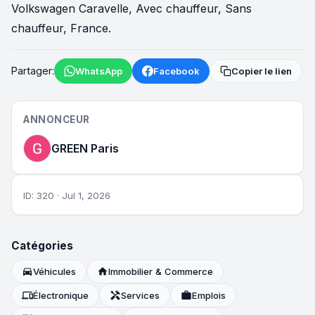
Volkswagen Caravelle, Avec chauffeur, Sans
chauffeur, France.
Partager:
WhatsApp
Facebook
Copier le lien
ANNONCEUR
GREEN Paris
ID: 320 · Jul 1, 2026
Catégories
directions_car
Véhicules
home
Immobilier & Commerce
devices
Électronique
handyman
Services
work
Emplois