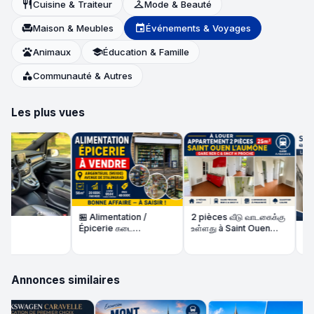
restaurant
Cuisine & Traiteur
checkroom
Mode & Beauté
chair
Maison & Meubles
event
Événements & Voyages
pets
Animaux
school
Éducation & Famille
category
Communauté & Autres
Les plus vues
🏪 Alimentation /
2 pièces வீடு வாடகைக்கு
Épicerie கடை
உள்ளது à Saint Ouen
🏠 St
விற்பனைக்கு | 56m² |
l'Aumône – Gare RER C
உள்ளத
நல்ல வருமானம்
/ SNCF H proche
Annonces similaires