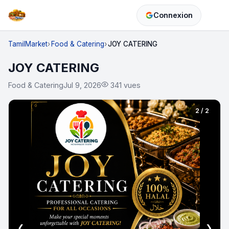
Connexion
TamilMarket
Food & Catering
JOY CATERING
JOY CATERING
Food & Catering
Jul 9, 2026
341 vues
2 / 2
❮
❯