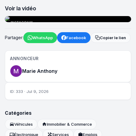
Voir la vidéo
INSTAGRAM
►
Partager:
WhatsApp
Facebook
Copier le lien
ANNONCEUR
Marie Anthony
ID: 333 · Jul 9, 2026
Catégories
directions_car
Véhicules
home
Immobilier & Commerce
devices
Électronique
handyman
Services
work
Emplois