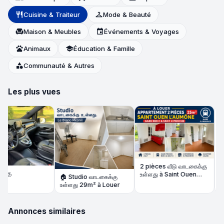
restaurant
Cuisine & Traiteur
checkroom
Mode & Beauté
chair
Maison & Meubles
event
Événements & Voyages
pets
Animaux
school
Éducation & Famille
category
Communauté & Autres
Les plus vues
2 pièces வீடு வாடகைக்கு
🏪 Al
உள்ளது à Saint Ouen
Épice
🏠 Studio வாடகைக்கு
l'Aumône – Gare RER C
விற்ப
உள்ளது 29m² à Louer
/ SNCF H proche
நல்ல 
Annonces similaires