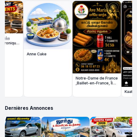
ற
onique
Anne Cake
Notre-Dame de France
,Baillet-en-France, Île-
de-France
Kaatu Matha
Dernières Annonces