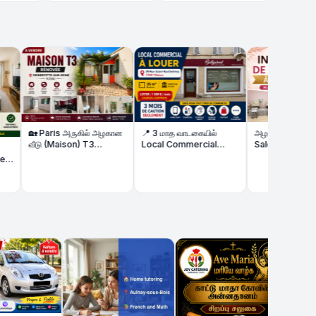
aris அருகில் அழகான
📍 3 மாத வாடகையில்
அழகு நிலையம் (Beauty
(Maison) T3
Local Commercial
Salon) விற்பனைக்கு – முழு
ée விற்பனைக்கு |
உள்ளது | Local
உபகரணங்களுடன்!
 + Terrasse
Commercial à Louer
Seulement 3 Mois de
Caution
Kaatu Matha k