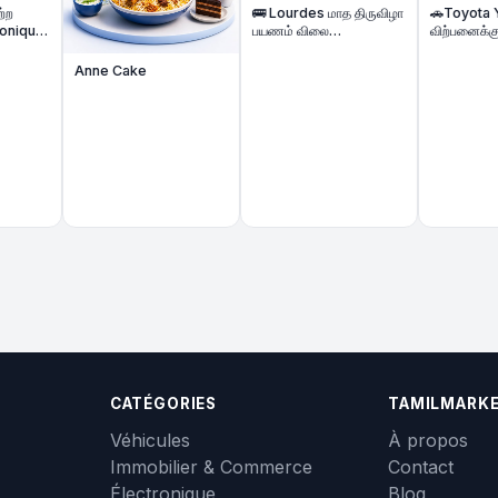
🚌 Lourdes மாத திருவிழா
🚗Toyota Yaris கார்
பயணம் விலை
விற்பனைக்கு | Toyota
குறைக்கப்பட்டுள்ளது &
Yaris Automatique 
Biarritz கடற்கரை Beach
Voiture à vendre
Anne Cake
Tour | 2 Nights Hôtel |
Août 2026
CATÉGORIES
TAMILMARK
Véhicules
À propos
Immobilier & Commerce
Contact