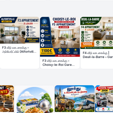
மலிவுவிலையில்- Fonds
de Commerce à
Amiens
கைக்கு –
🏡 P
் (Alfortville)
வீடு 
F4 வீடு வாடகைக்கு |
மிடம்
rénov
Deuil-la-Barre – Gare
48m²
F3 வீடு வாடகைக்கு –
Line H 7 நிமிடம்
Choisy-le-Roi Gare
RER C 2 நிமிடம்