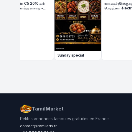
roën C5 2010 கார்
உணவகத்திற்க்கு ஏற்ற
்பனைக்கு உள்ளது -
பொருட்கள் électronique
s Bon État | Diesel
விற்பனைக்கு
Sunday special
TamilMarket
Petites annonces tamoules gratuites en France
contact@tamilads.fr