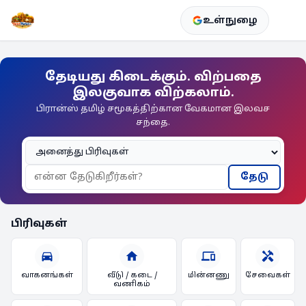
உள்நுழை
தேடியது கிடைக்கும். விற்பதை
இலகுவாக விற்கலாம்.
பிரான்ஸ் தமிழ் சமூகத்திற்கான வேகமான இலவச
சந்தை.
தேடு
பிரிவுகள்
directions_car
home
devices
handyman
வாகனங்கள்
வீடு / கடை /
மின்னணு
சேவைகள்
வணிகம்