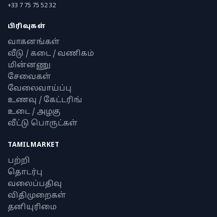
+33 7 75 75 52 32
பிரிவுகள்
வாகனங்கள்
வீடு / கடை / வணிகம்
மின்னணு
சேவைகள்
வேலைவாய்ப்பு
உணவு / கேட்டரிங்
உடை / அழகு
வீட்டு பொருட்கள்
TAMILMARKET
பற்றி
தொடர்பு
வலைப்பதிவு
விதிமுறைகள்
தனியுரிமை