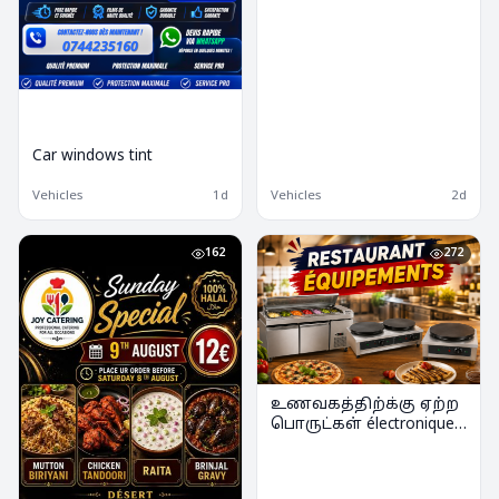
Car windows tint
Vehicles
1d
Vehicles
2d
162
272
உணவகத்திற்க்கு ஏற்ற
பொருட்கள் électronique
விற்பனைக்கு