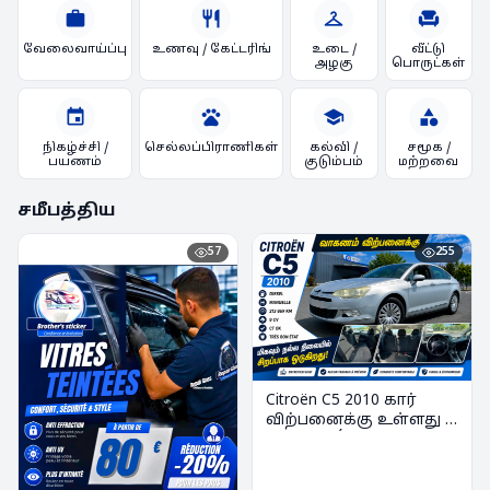
work
restaurant
checkroom
chair
வேலைவாய்ப்பு
உணவு / கேட்டரிங்
உடை /
வீட்டு
அழகு
பொருட்கள்
event
pets
school
category
நிகழ்ச்சி /
செல்லப்பிராணிகள்
கல்வி /
சமூக /
பயணம்
குடும்பம்
மற்றவை
சமீபத்திய
57
255
Citroën C5 2010 கார்
விற்பனைக்கு உள்ளது -
Très Bon État | Diesel