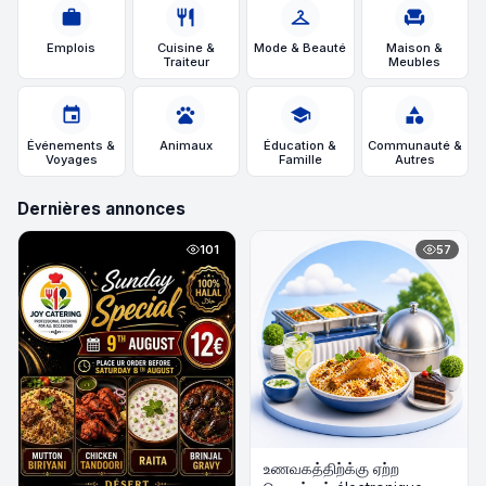
work
restaurant
checkroom
chair
Emplois
Cuisine &
Mode & Beauté
Maison &
Traiteur
Meubles
event
pets
school
category
Événements &
Animaux
Éducation &
Communauté &
Voyages
Famille
Autres
Dernières annonces
101
57
உணவகத்திற்க்கு ஏற்ற