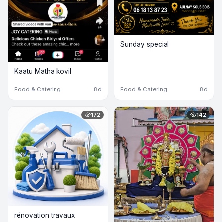
Sunday special
Kaatu Matha kovil
Food & Catering
8d
Food & Catering
8d
172
142
rénovation travaux