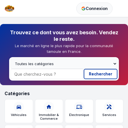
Connexion
Trouvez ce dont vous avez besoin. Vendez
le reste.
Le marché en ligne le plus rapide pour la communauté
tamoule en France.
Rechercher
Catégories
directions_car
home
devices
handyman
Véhicules
Immobilier &
Électronique
Services
Commerce