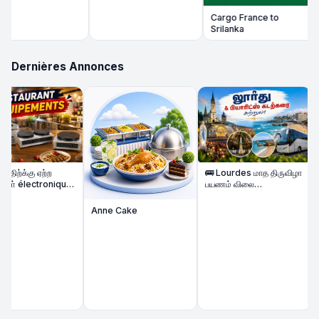
🏪
Cargo France to
Srilanka
Dernières Annonces
🚗T
விற்ப
Yar
Voi
்க்கு ஏற்ற
🚌 Lourdes மாத திருவிழா
் électronique
பயணம் விலை
கு
குறைக்கப்பட்டுள்ளது &
Biarritz கடற்கரை Beach
Anne Cake
Tour | 2 Nights Hôtel |
Août 2026