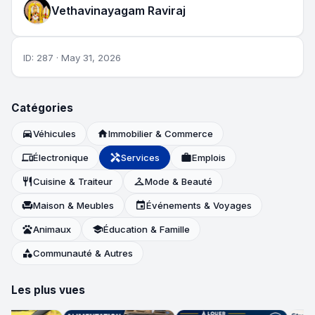
Vethavinayagam Raviraj
ID: 287 · May 31, 2026
Catégories
directions_car
Véhicules
home
Immobilier & Commerce
devices
Électronique
handyman
Services
work
Emplois
restaurant
Cuisine & Traiteur
checkroom
Mode & Beauté
chair
Maison & Meubles
event
Événements & Voyages
pets
Animaux
school
Éducation & Famille
category
Communauté & Autres
Les plus vues