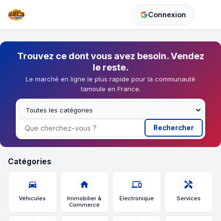
Connexion
Trouvez ce dont vous avez besoin. Vendez
le reste.
Le marché en ligne le plus rapide pour la communauté
tamoule en France.
Rechercher
Catégories
directions_car
home
devices
handyman
Véhicules
Immobilier &
Électronique
Services
Commerce