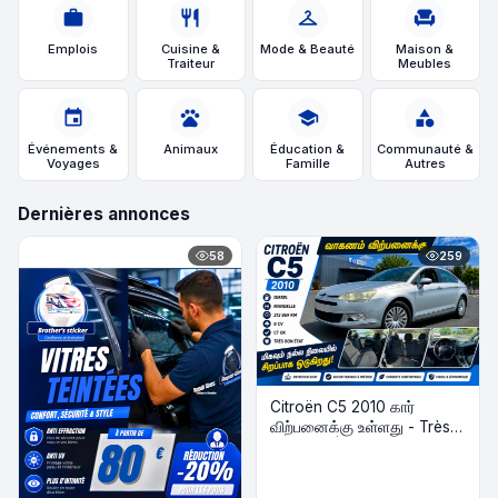
work
restaurant
checkroom
chair
Emplois
Cuisine &
Mode & Beauté
Maison &
Traiteur
Meubles
event
pets
school
category
Événements &
Animaux
Éducation &
Communauté &
Voyages
Famille
Autres
Dernières annonces
58
259
Citroën C5 2010 கார்
விற்பனைக்கு உள்ளது - Très
Bon État | Diesel