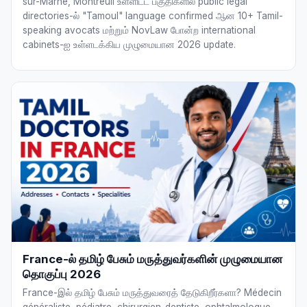
sur-Marne, Montreuil உள்ளிட்ட பகுதிகளில் public legal
directories-ல் "Tamoul" language confirmed ஆன 10+ Tamil-
speaking avocats மற்றும் NovLaw போன்ற international
cabinets-ஐ உள்ளடக்கிய முழுமையான 2026 update.
France-ல் தமிழ் பேசும் மருத்துவர்களின் முழுமையான
தொகுப்பு 2026
France-இல் தமிழ் பேசும் மருத்துவரைத் தேடுகிறீர்களா? Médecin