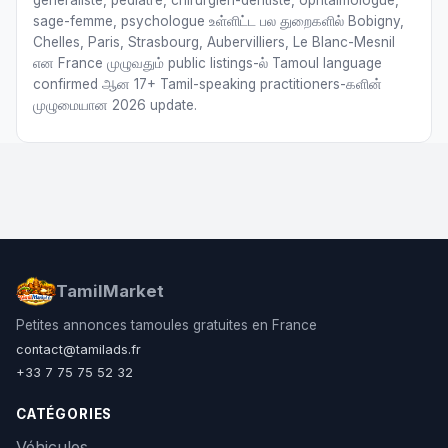
généraliste, pédiatre, chirurgien-dentiste, ophtalmologue,
sage-femme, psychologue உள்ளிட்ட பல துறைகளில் Bobigny,
Chelles, Paris, Strasbourg, Aubervilliers, Le Blanc-Mesnil
என France முழுவதும் public listings-ல் Tamoul language
confirmed ஆன 17+ Tamil-speaking practitioners-களின்
முழுமையான 2026 update.
TamilMarket
Petites annonces tamoules gratuites en France
contact@tamilads.fr
+33 7 75 75 52 32
CATÉGORIES
Véhicules