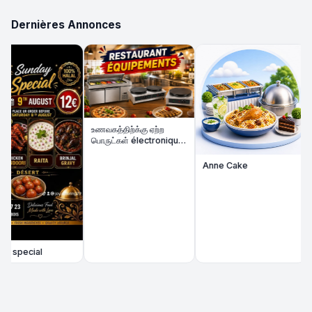
Dernières Annonces
🚌 
பய
குற
Bia
Tou
Ao
உணவகத்திற்க்கு ஏற்ற
பொருட்கள் électronique
விற்பனைக்கு
Anne Cake
special