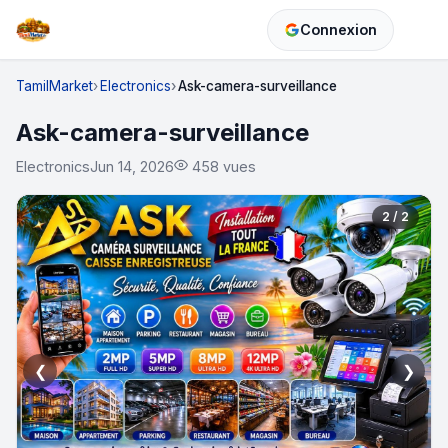
Connexion
TamilMarket
Electronics
Ask-camera-surveillance
Ask-camera-surveillance
Electronics
Jun 14, 2026
458 vues
2 / 2
❮
❯