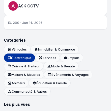
ASK CCTV
ID: 299 · Jun 14, 2026
Catégories
directions_car
Véhicules
home
Immobilier & Commerce
devices
Électronique
handyman
Services
work
Emplois
restaurant
Cuisine & Traiteur
checkroom
Mode & Beauté
chair
Maison & Meubles
event
Événements & Voyages
pets
Animaux
school
Éducation & Famille
category
Communauté & Autres
Les plus vues