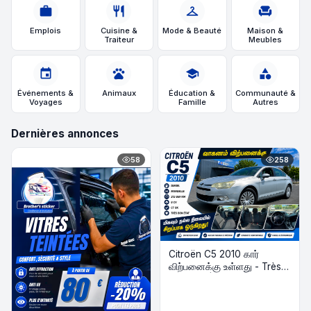
work
restaurant
checkroom
chair
Emplois
Cuisine &
Mode & Beauté
Maison &
Traiteur
Meubles
event
pets
school
category
Événements &
Animaux
Éducation &
Communauté &
Voyages
Famille
Autres
Dernières annonces
58
258
Citroën C5 2010 கார்
விற்பனைக்கு உள்ளது - Très
Bon État | Diesel