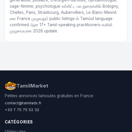
généraliste, pédiatre, chirurgien-dentiste, ophtalmologue,
sage-femme, psychologue உள்ளிட்ட பல துறைகளில் Bobigny,
Chelles, Paris, Strasbourg, Aubervilliers, Le Blanc-Mesnil
என France முழுவதும் public listings-ல் Tamoul language
confirmed ஆன 17+ Tamil-speaking practitioners-களின்
முழுமையான 2026 update.
TamilMarket
Petites annonces tamoules gratuites en France
contact@tamilads.fr
+33 7 75 75 52 32
CATÉGORIES
Véhicules