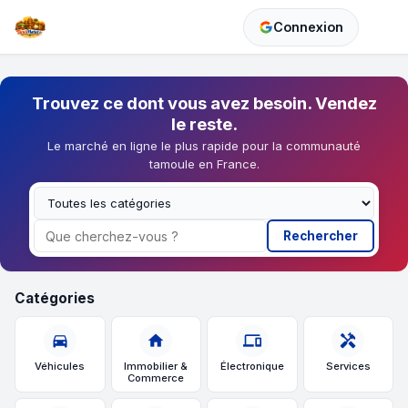
Connexion
Trouvez ce dont vous avez besoin. Vendez
le reste.
Le marché en ligne le plus rapide pour la communauté
tamoule en France.
Rechercher
Catégories
directions_car
home
devices
handyman
Véhicules
Immobilier &
Électronique
Services
Commerce