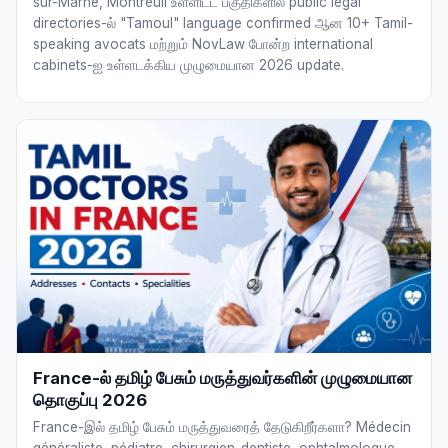
sur-Marne, Montreuil உள்ளிட்ட பகுதிகளில் public legal
directories-ல் "Tamoul" language confirmed ஆன 10+ Tamil-
speaking avocats மற்றும் NovLaw போன்ற international
cabinets-ஐ உள்ளடக்கிய முழுமையான 2026 update.
France-ல் தமிழ் பேசும் மருத்துவர்களின் முழுமையான
தொகுப்பு 2026
France-இல் தமிழ் பேசும் மருத்துவரைத் தேடுகிறீர்களா? Médecin