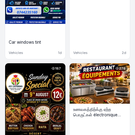
Car windows tint
Vehicles
1d
Vehicles
2d
167
276
உணவகத்திற்க்கு ஏற்ற
பொருட்கள் électronique
விற்பனைக்கு