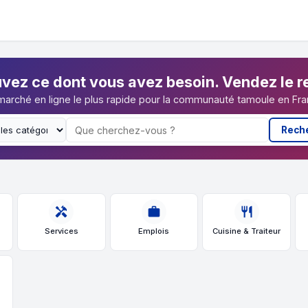
vez ce dont vous avez besoin. Vendez le r
marché en ligne le plus rapide pour la communauté tamoule en Fra
Rech
handyman
work
restaurant
Services
Emplois
Cuisine & Traiteur