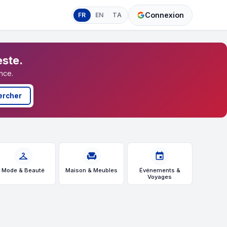
Connexion
FR
EN
TA
este.
nce.
ercher
checkroom
chair
event
Mode & Beauté
Maison & Meubles
Événements &
Voyages