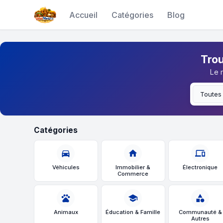
Accueil
Catégories
Blog
Trou
Le 
Catégories
directions_car
home
devices
Véhicules
Immobilier &
Électronique
Commerce
pets
school
category
Animaux
Éducation & Famille
Communauté &
Autres