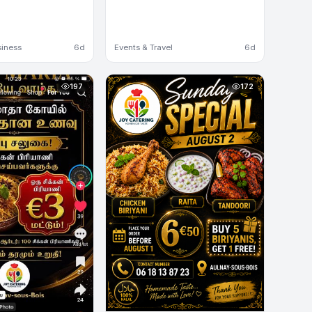
siness
6d
Events & Travel
6d
197
172