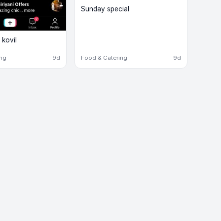
Sunday special
 kovil
ing
9d
Food & Catering
9d