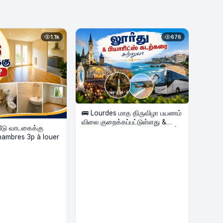
1.1k
676
🚌 Lourdes மாத திருவிழா பயணம்
விலை குறைக்கப்பட்டுள்ளது &
வீடு வாடகைக்கு
Biarritz கடற்கரை Beach Tour |
hambres 3p à louer
2 Nights Hôtel | Août 2026