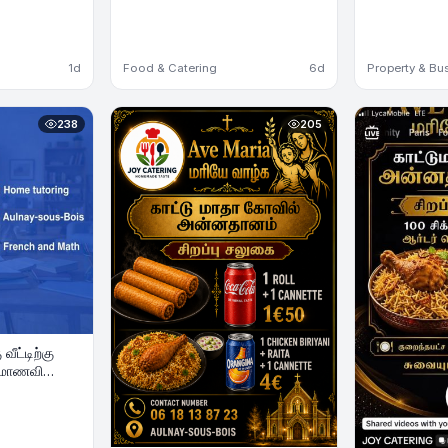
1d
Food & Catering
6d
Property & Bu
238
205
வீட்டிற்கு
க மாணவி