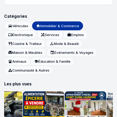
Catégories
directions_car
Véhicules
home
Immobilier & Commerce
devices
Électronique
handyman
Services
work
Emplois
restaurant
Cuisine & Traiteur
checkroom
Mode & Beauté
chair
Maison & Meubles
event
Événements & Voyages
pets
Animaux
school
Éducation & Famille
category
Communauté & Autres
Les plus vues