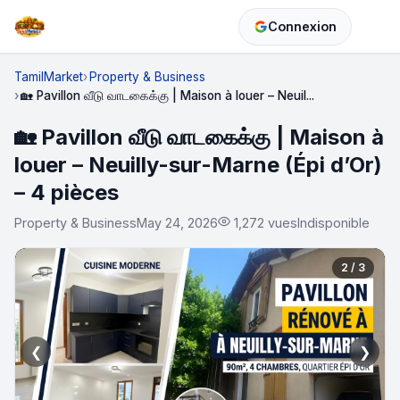
Connexion
TamilMarket
Property & Business
🏡 Pavillon வீடு வாடகைக்கு | Maison à louer – Neuil...
🏡 Pavillon வீடு வாடகைக்கு | Maison à
louer – Neuilly-sur-Marne (Épi d’Or)
– 4 pièces
Property & Business
May 24, 2026
1,272 vues
Indisponible
2 / 3
❮
❯