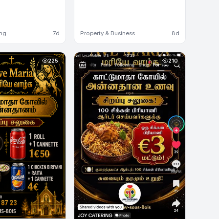
ing
7d
Property & Business
8d
225
210