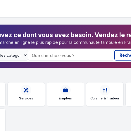
vez ce dont vous avez besoin. Vendez le r
marché en ligne le plus rapide pour la communauté tamoule en Fra
Rech
handyman
work
restaurant
Services
Emplois
Cuisine & Traiteur