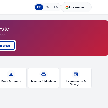
Connexion
FR
EN
TA
este.
nce.
ercher
checkroom
chair
event
Mode & Beauté
Maison & Meubles
Événements &
Voyages