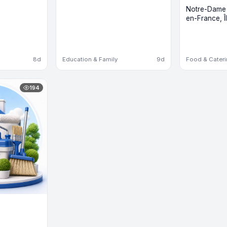
Notre-Dame d
en-France, 
8d
Education & Family
9d
Food & Cater
194