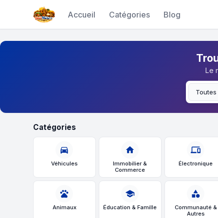
Accueil
Catégories
Blog
Trou
Le 
Catégories
directions_car
home
devices
Véhicules
Immobilier &
Électronique
Commerce
pets
school
category
Animaux
Éducation & Famille
Communauté &
Autres