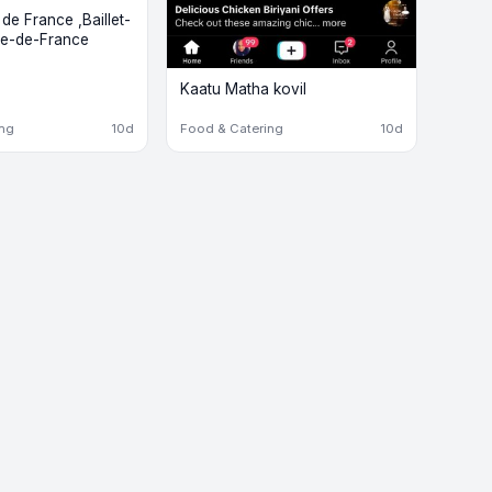
e France ,Baillet-
Île-de-France
Kaatu Matha kovil
ing
10d
Food & Catering
10d