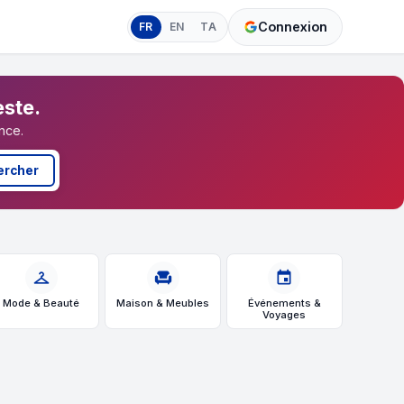
Connexion
FR
EN
TA
este.
nce.
ercher
checkroom
chair
event
Mode & Beauté
Maison & Meubles
Événements &
Voyages