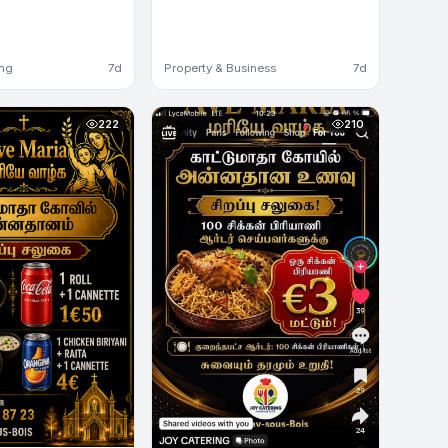
ing
7d
Property & Business
7d
222
210