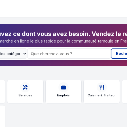
vez ce dont vous avez besoin. Vendez le r
marché en ligne le plus rapide pour la communauté tamoule en Fra
Rech
handyman
work
restaurant
Services
Emplois
Cuisine & Traiteur