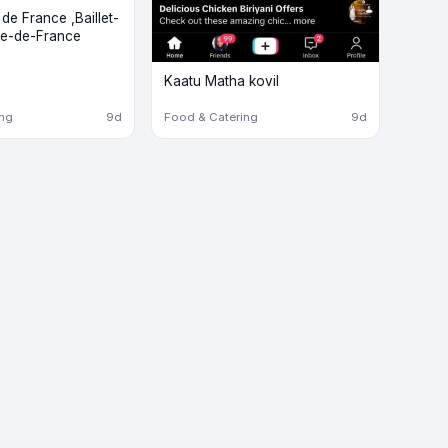
e France ,Baillet-
Île-de-France
Kaatu Matha kovil
ing
9d
Food & Catering
9d