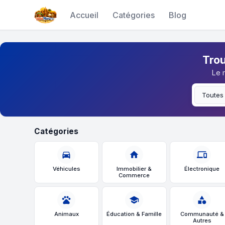
Accueil
Catégories
Blog
Trou
Le 
Catégories
directions_car
home
devices
Véhicules
Immobilier &
Électronique
Commerce
pets
school
category
Animaux
Éducation & Famille
Communauté &
Autres