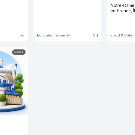
Notre-Dame d
en-France, 
8d
Education & Family
9d
Food & Cater
187