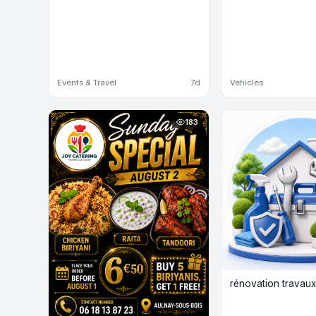
Events & Travel
7d
Vehicles
183
rénovation travaux