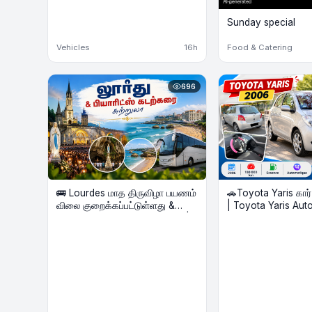
Sunday special
Vehicles
16h
Food & Catering
696
🚌 Lourdes மாத திருவிழா பயணம்
🚗Toyota Yaris கார
விலை குறைக்கப்பட்டுள்ளது &
| Toyota Yaris Automatique –
Biarritz கடற்கரை Beach Tour |
Voiture à vendre
2 Nights Hôtel | Août 2026