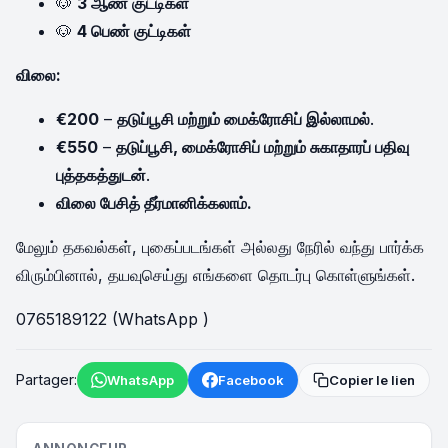
🐶
3 ஆண் குட்டிகள்
🐶
4 பெண் குட்டிகள்
விலை:
€200
–
தடுப்பூசி மற்றும் மைக்ரோசிப் இல்லாமல்
.
€550
–
தடுப்பூசி, மைக்ரோசிப் மற்றும் சுகாதாரப் பதிவு
புத்தகத்துடன்
.
விலை பேசித் தீர்மானிக்கலாம்.
மேலும் தகவல்கள், புகைப்படங்கள் அல்லது நேரில் வந்து பார்க்க
விரும்பினால், தயவுசெய்து எங்களை தொடர்பு கொள்ளுங்கள்.
0765189122 (WhatsApp )
Partager:
WhatsApp
Facebook
Copier le lien