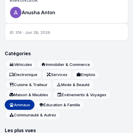
ANNONCEUR
Anusha Anton
ID: 314 · Jun 28, 2026
Catégories
directions_car
Véhicules
home
Immobilier & Commerce
devices
Électronique
handyman
Services
work
Emplois
restaurant
Cuisine & Traiteur
checkroom
Mode & Beauté
chair
Maison & Meubles
event
Événements & Voyages
pets
Animaux
school
Éducation & Famille
category
Communauté & Autres
Les plus vues