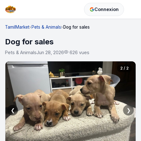
Connexion
TamilMarket
Pets & Animals
Dog for sales
Dog for sales
Pets & Animals
Jun 28, 2026
626 vues
2 / 2
❮
❯