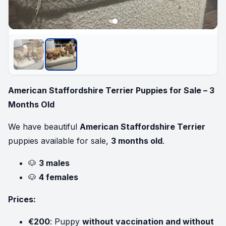
American Staffordshire Terrier Puppies for Sale – 3
Months Old
We have beautiful
American Staffordshire Terrier
puppies available for sale,
3 months old
.
🐶
3 males
🐶
4 females
Prices:
€200
: Puppy
without vaccination and without