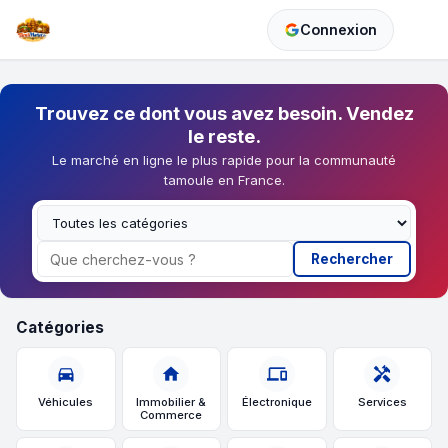
Connexion
Trouvez ce dont vous avez besoin. Vendez
le reste.
Le marché en ligne le plus rapide pour la communauté
tamoule en France.
Rechercher
Catégories
directions_car
home
devices
handyman
Véhicules
Immobilier &
Électronique
Services
Commerce