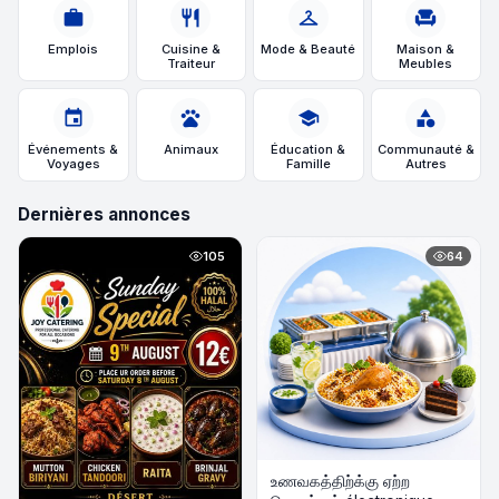
work
restaurant
checkroom
chair
Emplois
Cuisine &
Mode & Beauté
Maison &
Traiteur
Meubles
event
pets
school
category
Événements &
Animaux
Éducation &
Communauté &
Voyages
Famille
Autres
Dernières annonces
105
64
உணவகத்திற்க்கு ஏற்ற