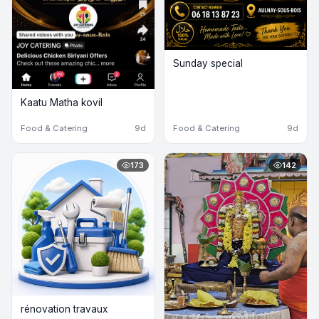
Sunday special
Kaatu Matha kovil
Food & Catering
9d
Food & Catering
9d
173
142
rénovation travaux