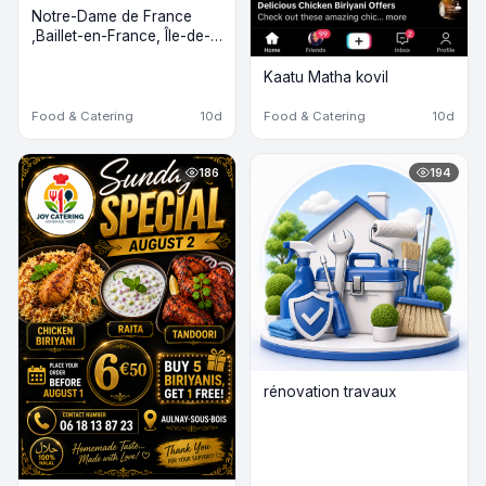
Notre-Dame de France
,Baillet-en-France, Île-de-
France
Kaatu Matha kovil
Food & Catering
10d
Food & Catering
10d
186
194
rénovation travaux