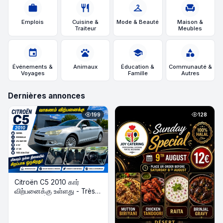
work
restaurant
checkroom
chair
Emplois
Cuisine &
Mode & Beauté
Maison &
Traiteur
Meubles
event
pets
school
category
Événements &
Animaux
Éducation &
Communauté &
Voyages
Famille
Autres
Dernières annonces
199
128
Citroën C5 2010 கார்
விற்பனைக்கு உள்ளது - Très
Bon État | Diesel