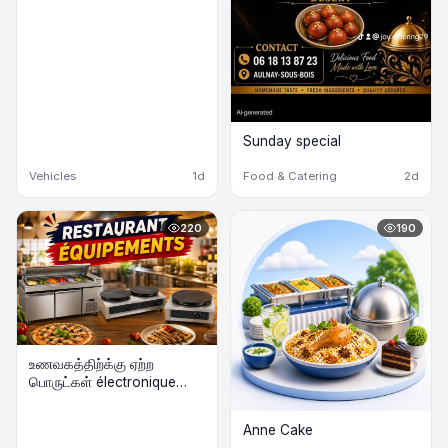
Sunday special
Vehicles
1d
Food & Catering
2d
220
190
உணவகத்திற்க்கு ஏற்ற
பொருட்கள் électronique
விற்பனைக்கு
Anne Cake