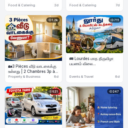
Food & Catering
2d
Food & Catering
7d
1.2k
711
🚌 Lourdes மாத திருவிழா
பயணம் விலை
🏡3 Pièces வீடு வாடகைக்கு
குறைக்கப்பட்டுள்ளது &
உள்ளது | 2 Chambres 3p à
Biarritz கடற்கரை Beach
louer
Property & Business
8d
Events & Travel
8d
Tour | 2 Nights Hôtel | Août
2026
521
247