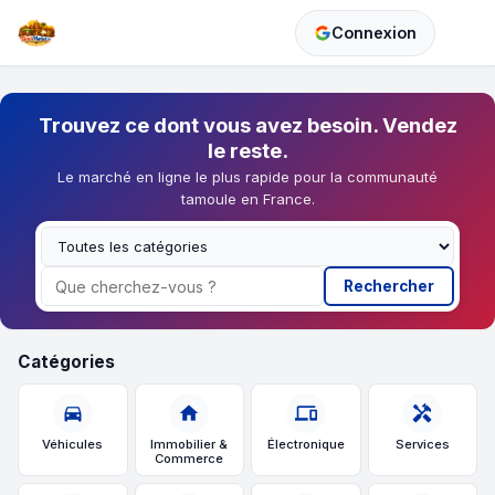
Connexion
Trouvez ce dont vous avez besoin. Vendez
le reste.
Le marché en ligne le plus rapide pour la communauté
tamoule en France.
Rechercher
Catégories
directions_car
home
devices
handyman
Véhicules
Immobilier &
Électronique
Services
Commerce