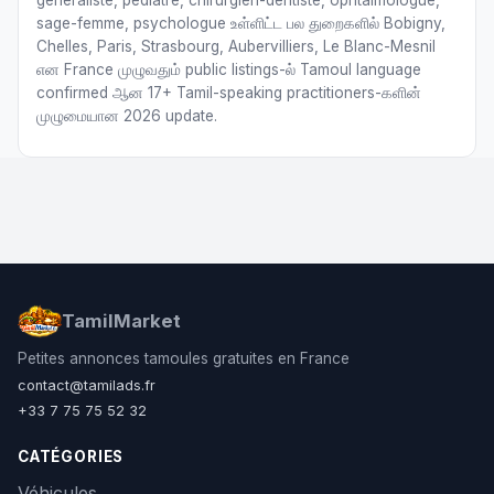
généraliste, pédiatre, chirurgien-dentiste, ophtalmologue,
sage-femme, psychologue உள்ளிட்ட பல துறைகளில் Bobigny,
Chelles, Paris, Strasbourg, Aubervilliers, Le Blanc-Mesnil
என France முழுவதும் public listings-ல் Tamoul language
confirmed ஆன 17+ Tamil-speaking practitioners-களின்
முழுமையான 2026 update.
TamilMarket
Petites annonces tamoules gratuites en France
contact@tamilads.fr
+33 7 75 75 52 32
CATÉGORIES
Véhicules