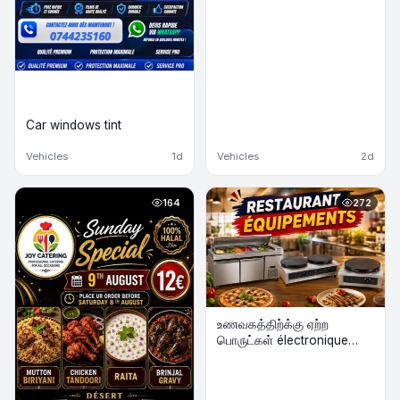
Car windows tint
Vehicles
1d
Vehicles
2d
164
272
உணவகத்திற்க்கு ஏற்ற
பொருட்கள் électronique
விற்பனைக்கு