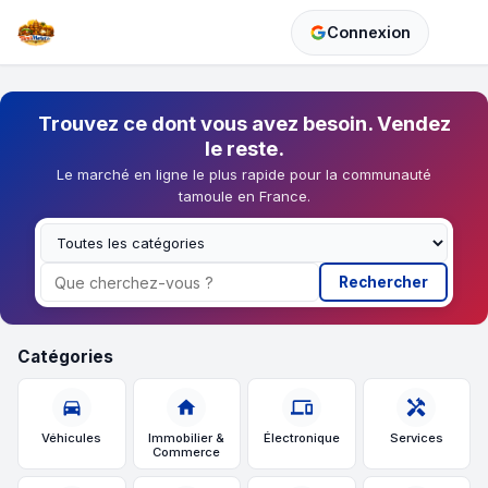
Connexion
Trouvez ce dont vous avez besoin. Vendez
le reste.
Le marché en ligne le plus rapide pour la communauté
tamoule en France.
Rechercher
Catégories
directions_car
home
devices
handyman
Véhicules
Immobilier &
Électronique
Services
Commerce