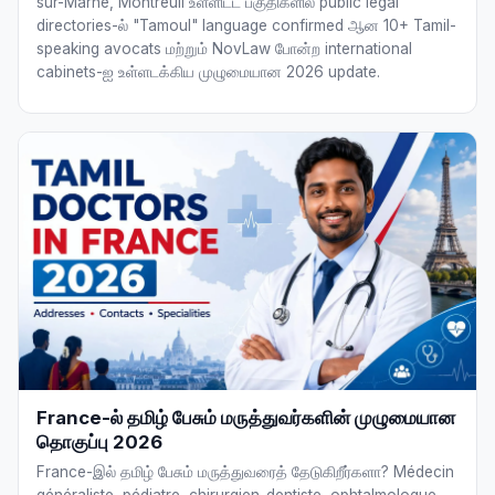
sur-Marne, Montreuil உள்ளிட்ட பகுதிகளில் public legal
directories-ல் "Tamoul" language confirmed ஆன 10+ Tamil-
speaking avocats மற்றும் NovLaw போன்ற international
cabinets-ஐ உள்ளடக்கிய முழுமையான 2026 update.
France-ல் தமிழ் பேசும் மருத்துவர்களின் முழுமையான
தொகுப்பு 2026
France-இல் தமிழ் பேசும் மருத்துவரைத் தேடுகிறீர்களா? Médecin